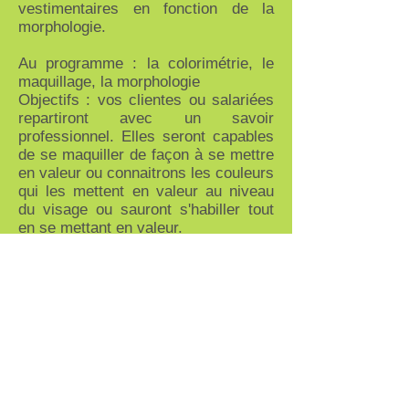
vestimentaires en fonction de la
morphologie.
Au programme : la colorimétrie, le
maquillage, la morphologie
Objectifs : vos clientes ou salariées
repartiront avec un savoir
professionnel. Elles seront capables
de se maquiller de façon à se mettre
en valeur ou connaitrons les couleurs
qui les mettent en valeur au niveau
du visage ou sauront s'habiller tout
en se mettant en valeur.
Elles apprécieront cette attention que
vous aurez eu envers elles ce qui
favorisera soit votre relation avec
vos clientes, soit votre relation avec
vos salariées.
Je demande un devis