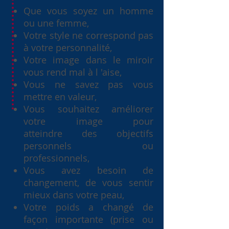
Que vous soyez un homme
ou une femme,
Votre style ne correspond pas
à votre personnalité,
Votre image dans le miroir
vous rend mal à l 'aise,
Vous ne savez pas vous
mettre en valeur,
Vous souhaitez améliorer
votre image pour
atteindre des objectifs
personnels ou
professionnels,
Vous avez besoin de
changement, de vous sentir
mieux dans votre peau,
Votre poids a changé de
façon importante (prise ou