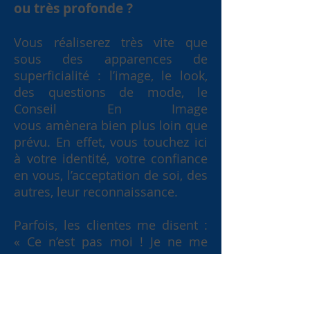
ou très profonde ?
Vous réaliserez très vite que
sous des apparences de
superficialité : l’image, le look,
des questions de mode, le
Conseil En Image
vous amènera bien plus loin que
prévu. En effet, vous touchez ici
à votre identité, votre confiance
en vous, l’acceptation de soi, des
autres, leur reconnaissance.
Parfois, les clientes me disent :
« Ce n’est pas moi ! Je ne me
reconnais pas. »
Alors que c'est simplement la
couleur du haut qui change (un
haut bleu au lieu du noir