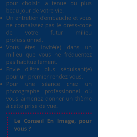
pour choisir la tenue du plus
beau jour de votre vie.
Un entretien d’embauche et vous
ne connaissez pas le dress-code
de votre futur milieu
professionnel.
Vous êtes invité(e) dans un
milieu que vous ne fréquentez
pas habituellement.
Envie d'être plus séduisant(e)
pour un premier rendez-vous.
Pour une séance chez un
photographe professionnel où
vous aimeriez donner un thème
à cette prise de vue.
Le Conseil En Image, pour
vous ?