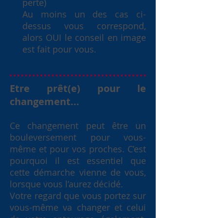
perte)
Au moins un des cas ci-
dessus vous correspond,
alors OUI le conseil en image
est fait pour vous.
Etre prêt(e) pour le
changement...
Ce changement peut être un
bouleversement pour vous-
même et pour vos proches. C’est
pourquoi il est essentiel que
cette démarche vienne de vous,
lorsque vous l’aurez décidé.
Votre regard que vous portez sur
vous-même va changer et celui