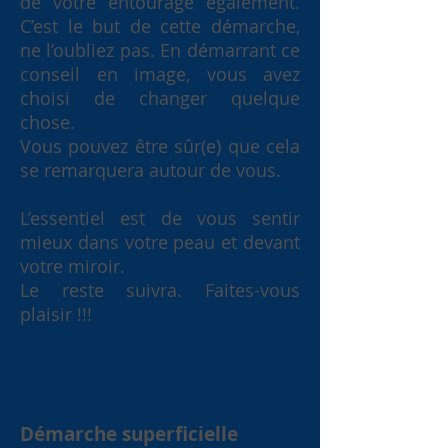
de votre entourage également.
C’est le but de cette démarche,
ne l’oubliez pas. En démarrant ce
conseil en image, vous avez
choisi de changer quelque
chose.
Vous pouvez être sûr(e) que cela
se remarquera autour de vous.
L’essentiel est de vous sentir
mieux dans votre peau et devant
votre miroir.
Le reste suivra. Faites-vous
plaisir !!!
Démarche superficielle