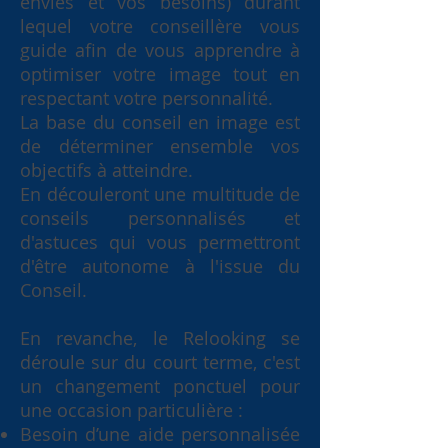
envies et vos besoins) durant
lequel votre conseillère vous
guide afin de vous apprendre à
optimiser votre image tout en
respectant votre personnalité.
La base du conseil en image est
de déterminer ensemble vos
objectifs à atteindre.
En découleront une multitude de
conseils personnalisés et
d'astuces qui vous permettront
d'être autonome à l'issue du
Conseil.
En revanche, le Relooking se
déroule sur du court terme, c'est
un changement ponctuel pour
une occasion particulière :
Besoin d’une aide personnalisée