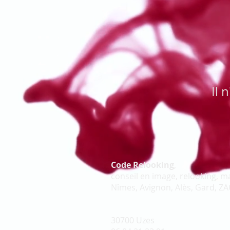
Il 
Code Relooking
,
conseil en image, relooking, ma
Nîmes, Avignon, Alès, Gard, Z
30700 Uzes