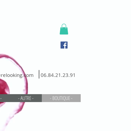
relooking.com
06.84.21.23.91
-
- AUTRE -
- BOUTIQUE -