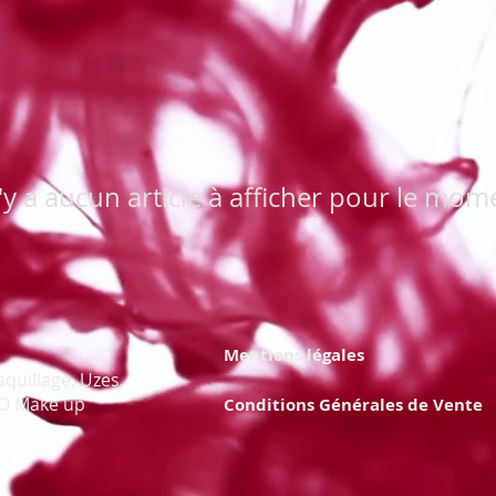
n'y a aucun article à afficher pour le mom
Mentions légales
quillage, Uzes,
AO Make up
Conditions Générales de Vente