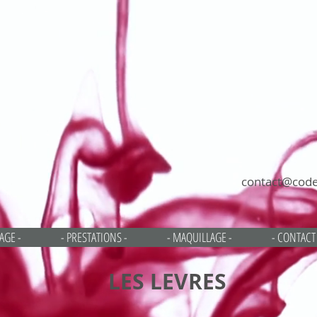
contact@code
AGE -
- PRESTATIONS -
- MAQUILLAGE -
- CONTACT 
LES LEVRES