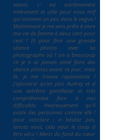
savoir, c' est extrêmement
intéressent et utile pour nous mtf
qui sommes un peu dans le vague !
Maintenant je me sens prête à vivre
ma vie de femme à deux cent pour
cent ! Et pour finir une grande
séance photos avec sa
photographe où l' on a beaucoup
rit je n ai jamais aimé faire des
séance photos avant ce jour, mais
là, je me trouve rayonnante !
J'ajouterai qu'en plus Audrey et d
une extrême gentillesse et très
compréhensive face à nos
difficultés. Heureusement qu'il
existe des personnes comme elle !
pour conclure ; n hésitez pas,
lancez vous, cela vaut le coup d
être vécu ! Merci du fond du cœur