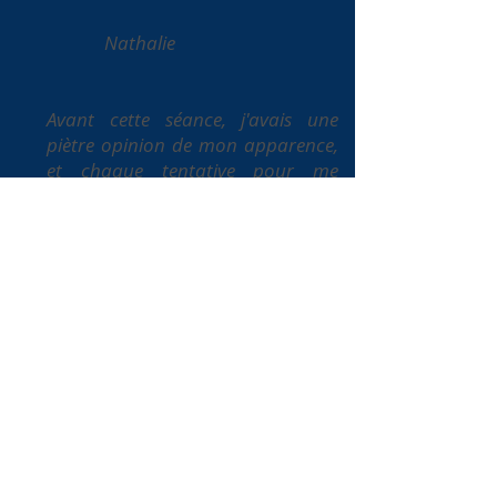
Nathalie
Avant cette séance, j'avais une
piètre opinion de mon apparence,
et chaque tentative pour me
maquiller finissait plus en art
abstrait psychédélique qu’en
quelque chose de correct.
Audrey à fait émerger au grand
jour la femme qui était prisonnière
de mon corps, et qui pourtant ne
demandait qu'à vivre.
D'une humanité rare, sa gentillesse,
son respect et sa tolérance invitent
à une grande complicité dans une
atmosphère confiante et détendue.
Son grand professionnalisme, sa