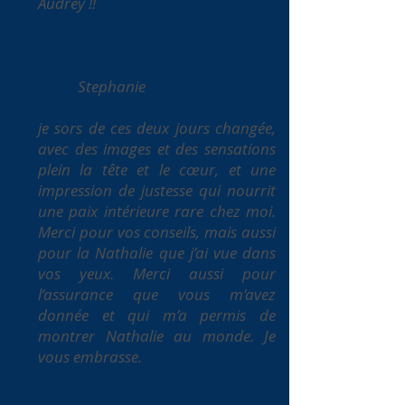
Audrey !!
Stephanie
je sors de ces deux jours changée,
avec des images et des sensations
plein la tête et le cœur, et une
impression de justesse qui nourrit
une paix intérieure rare chez moi.
Merci pour vos conseils, mais aussi
pour la Nathalie que j’ai vue dans
vos yeux. Merci aussi pour
l’assurance que vous m’avez
donnée et qui m’a permis de
montrer Nathalie au monde. Je
vous embrasse.