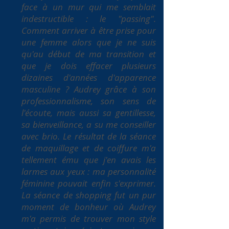
face à un mur qui me semblait
indestructible : le "passing".
Comment arriver à être prise pour
une femme alors que je ne suis
qu'au début de ma transition et
que je dois effacer plusieurs
dizaines d'années d'apparence
masculine ? Audrey grâce à son
professionnalisme, son sens de
l'écoute, mais aussi sa gentillesse,
sa bienveillance, a su me conseiller
avec brio. Le résultat de la séance
de maquillage et de coiffure m'a
tellement ému que j'en avais les
larmes aux yeux : ma personnalité
féminine pouvait enfin s'exprimer.
La séance de shopping fut un pur
moment de bonheur où Audrey
m'a permis de trouver mon style