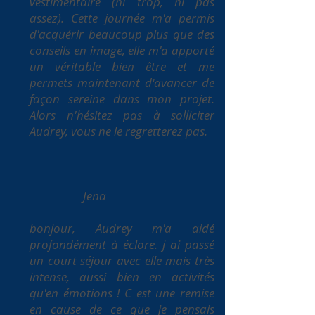
vestimentaire (ni trop, ni pas
assez). Cette journée m'a permis
d'acquérir beaucoup plus que des
conseils en image, elle m'a apporté
un véritable bien être et me
permets maintenant d'avancer de
façon sereine dans mon projet.
Alors n'hésitez pas à solliciter
Audrey, vous ne le regretterez pas.
Jena
bonjour, Audrey m'a aidé
profondément à éclore. j ai passé
un court séjour avec elle mais très
intense, aussi bien en activités
qu'en émotions ! C est une remise
en cause de ce que je pensais